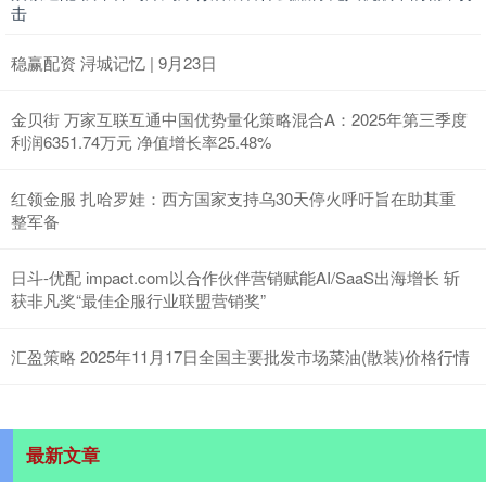
击
稳赢配资 浔城记忆 | 9月23日
金贝街 万家互联互通中国优势量化策略混合A：2025年第三季度
利润6351.74万元 净值增长率25.48%
红领金服 扎哈罗娃：西方国家支持乌30天停火呼吁旨在助其重
整军备
日斗-优配 impact.com以合作伙伴营销赋能AI/SaaS出海增长 斩
获非凡奖“最佳企服行业联盟营销奖”
汇盈策略 2025年11月17日全国主要批发市场菜油(散装)价格行情
最新文章