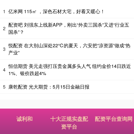
亿米网 115㎡ ，深色石材大宅，好看又暖心！
1
配资吧 刘强东上线新APP，刚出“外卖三国杀”又进“行业五
2
国杀”？
悦配资 在大别山深处22℃的夏天，六安把“凉资源”做成“热
3
产业”
恒信期货 美元走强打压贵金属多头人气 纽约金价14日跌近
4
1%、银价跌超4%
康乾配资 光大期货：5月15日金融日报
5
诚利和
十大正规实盘配
配资平台查询网
资平台