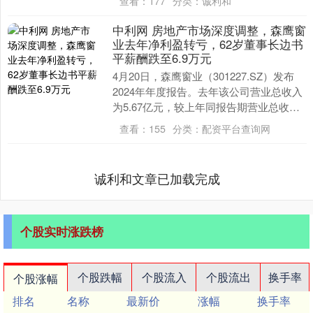
查看：
177
分类：
诚利和
出口退税额....
中利网 房地产市场深度调整，森鹰窗
业去年净利盈转亏，62岁董事长边书
平薪酬跌至6.9万元
4月20日，森鹰窗业（301227.SZ）发布
2024年年度报告。去年该公司营业总收入
为5.67亿元，较上年同报告期营业总收入
减少3.73亿元，同比较上年同期下....
查看：
155
分类：
配资平台查询网
诚利和文章已加载完成
个股实时涨跌榜
个股跌幅
个股流入
个股流出
换手率
个股涨幅
排名
名称
最新价
涨幅
换手率