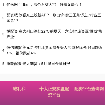
亿米网 115㎡ ，深色石材大宅，好看又暖心！
1
配资吧 刘强东上线新APP，刚出“外卖三国杀”又进“行业五
2
国杀”？
悦配资 在大别山深处22℃的夏天，六安把“凉资源”做成“热
3
产业”
恒信期货 美元走强打压贵金属多头人气 纽约金价14日跌近
4
1%、银价跌超4%
康乾配资 光大期货：5月15日金融日报
5
诚利和
十大正规实盘配
配资平台查询网
资平台