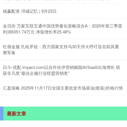
稳赢配资 浔城记忆 | 9月23日
金贝街 万家互联互通中国优势量化策略混合A：2025年第三季度
利润6351.74万元 净值增长率25.48%
红领金服 扎哈罗娃：西方国家支持乌30天停火呼吁旨在助其重
整军备
日斗-优配 impact.com以合作伙伴营销赋能AI/SaaS出海增长 斩
获非凡奖“最佳企服行业联盟营销奖”
汇盈策略 2025年11月17日全国主要批发市场菜油(散装)价格行情
最新文章