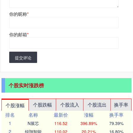
你的昵称
*
你的邮箱
*
提交评论
个股实时涨跌榜
个股跌幅
个股流入
个股流出
换手率
个股涨幅
排名
名称
最新价
涨幅
换手率
1
N展芯
116.52
396.89%
79.39%
2
锐翔智能
110.02
20.21%
16.80%