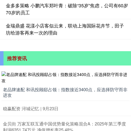
金多多策略 小鹏汽车郑叶青：破除“35岁”焦虑，公司有60岁
70岁的员工
金瑞鼎盛 花漾小店客似云来，联动上海国际花卉节，田子
坊给游客再来一次的理由
推荐资讯
老品牌速配 和讯投顾邸占领：指数接近3400点，应选择防守而非
进攻
稳赢配资 浔城记忆 | 9月23日
金贝街 万家互联互通中国优势量化策略混合A：2025年第三季度
利润6351.74万元 净值增长率25.48%