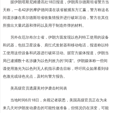
据伊朗塔斯尼姆通讯社18日报道，伊朗库尔德斯坦省警方当
天称，一名42岁的摩萨德间谍在该省被捕东方汇赢，警方称这名
间谍涉嫌在库尔德斯坦省收集情报并进行破坏活动，警方在其住
所搜出大量武器和弹药以及用于制造炸弹的材料。
另外在厄尔布尔士省，伊朗方面发现以色列特工使用的设备
和武器，包括卫星设备、肩扛式发射器和移动电话，报道称以特
工使用这些设备和武器进行破坏活动。据官方媒体报道，伊朗当
局已逮捕数十名涉嫌为以色列效力的“间谍”。伊朗媒体称一些间
谍使用激光为以色列无人机指示袭击目标，呼吁民众如果看到绿
色激光或绿色光点，及时向警方报告。
美高级官员透露美对伊袭击时间表
当地时间6月18日，央视记者获悉，美国高级官员正在为未
来几天对伊朗发动袭击的可能性做准备，但情况仍在演变，可能