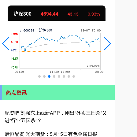
北证50
1134.24
创
11.37
1.01%
热点资讯
配资吧 刘强东上线新APP，刚出“外卖三国杀”又
进“行业五国杀”？
启恒配资 光大期货：5月15日有色金属日报