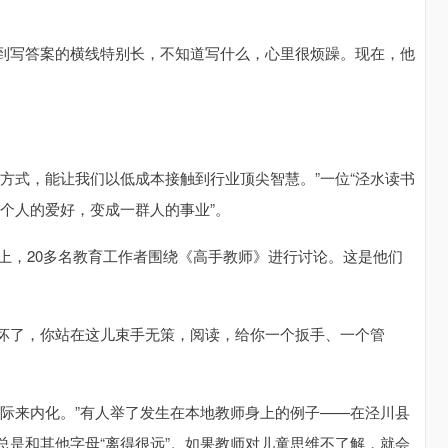
到写答案的横线特别长，不知道写什么，心里很烦躁。现在，他
方式，能让我们以低成本接触到行业顶尖智慧。”一位“泾水读书
一个人的爱好，变成一群人的事业”。
会上，20多名教育工作者围绕《高手教师》进行讨论。这是他们
头坏了，你站在这儿束手无策，阅读，给你一个扳手、一个管
实际来内化。”有人举了发生在本地教师身上的例子——在泾川县
总是和其他字母“离得很远”。如果教师对儿童思维不了解，就会