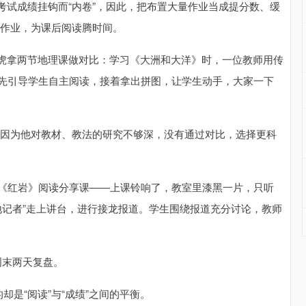
考试成绩挂钩而“内卷”，因此，把布置大量作业当成提分数、缓
的作业，为课后阅读腾时间。
虎拿两节地理课做对比：学习《大洲和大洋》时，一位教师用传
师先引导学生自主阅读，接着拿出拼图，让学生动手，大家一下
是因为他对教材、教法的研究不够深，没有通过对比，选择更科
场《红岩》阅读分享课——上课铃响了，教室里漆黑一片，只听
战地记者”走上讲台，进行接龙报道。学生围绕报道充分讨论，教师
周末两天复盘。
却是“阅读”与“成绩”之间的平衡。