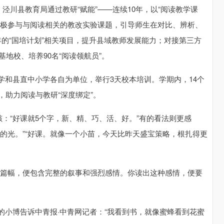
泾川县教育局通过教研“赋能”——连续10年，以“阅读教学课
积极参与与阅读相关的教改实验课题，引导师生在对比、辨析、
的“国培计划”相关项目，提升县域教师发展能力；对接第三方
基地校、培养90名“阅读领航员”。
学和县直中小学各自为单位，举行3天校本培训。学期内，14个
，助力阅读与教研“深度绑定”。
赅：“好课就5个字，新、精、巧、活、好。”有的看法则更感
的光。”“好课。就像一个小苗，今天比昨天盛宝策略，根扎得更
短篇幅，便包含完整的叙事和强烈感情。你读出这种感情，便要
的小博告诉中青报·中青网记者：“我看到书，就像蜜蜂看到花蜜