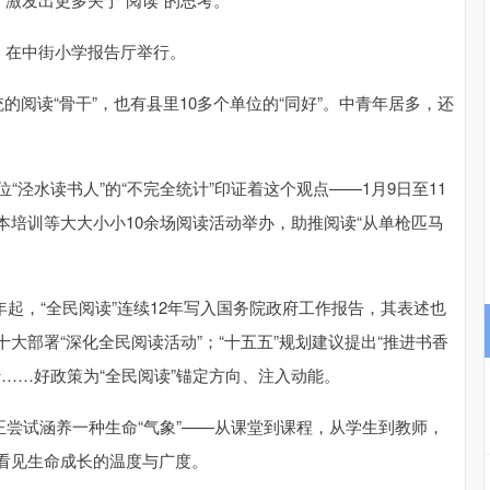
沪深300
4694.44
.42%
43.13
0.93%
，在中街小学报告厅举行。
的阅读“骨干”，也有县里10多个单位的“同好”。中青年居多，还
位“泾水读书人”的“不完全统计”印证着这个观点——1月9日至11
培训等大大小小10余场阅读活动举办，助推阅读“从单枪匹马
4年起，“全民阅读”连续12年写入国务院政府工作报告，其表述也
二十大部署“深化全民阅读活动”；“十五五”规划建议提出“推进书香
行……好政策为“全民阅读”锚定方向、注入动能。
正尝试涵养一种生命“气象”——从课堂到课程，从学生到教师，
看见生命成长的温度与广度。