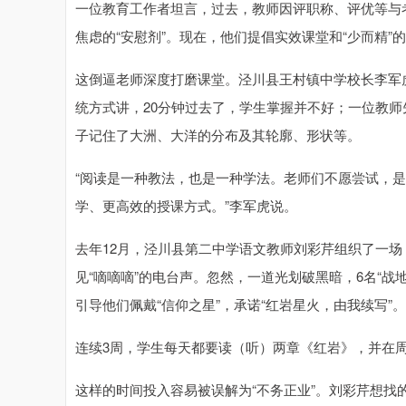
一位教育工作者坦言，过去，教师因评职称、评优等与
焦虑的“安慰剂”。现在，他们提倡实效课堂和“少而精”
这倒逼老师深度打磨课堂。泾川县王村镇中学校长李军
统方式讲，20分钟过去了，学生掌握并不好；一位教
子记住了大洲、大洋的分布及其轮廓、形状等。
“阅读是一种教法，也是一种学法。老师们不愿尝试，
学、更高效的授课方式。”李军虎说。
去年12月，泾川县第二中学语文教师刘彩芹组织了一
见“嘀嘀嘀”的电台声。忽然，一道光划破黑暗，6名“
引导他们佩戴“信仰之星”，承诺“红岩星火，由我续写”。
连续3周，学生每天都要读（听）两章《红岩》，并在
这样的时间投入容易被误解为“不务正业”。刘彩芹想找的