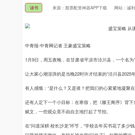
读书
来源：股票配资神器APP下载
网站：诚
中青报·中青网记者 王豪盛宝策略
1月9日，周五夜晚，在甘肃省平凉市泾川县，一个名为“
让大家心潮澎湃的是当晚22时许才结束的“泾川县2025
有人感慨：“是什么？又是谁？把我们的心紧紧地凝聚在
还有人定下一个小目标：在寒假，把《滕王阁序》背下
赋文，一些观众竟不由自主地打起了节拍。
在“问道深耕·校长沙龙”环节，“学校去年买书花了多少钱
问题被接连抛出，有校长被当堂“问住了”。短暂的窘迫，