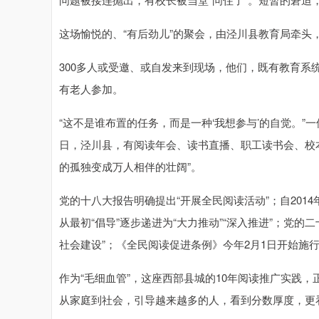
深证成指
14311.01
.68
1.02%
200.89
1
这场愉悦的、“有后劲儿”的聚会，由泾川县教育局牵头
300多人或受邀、或自发来到现场，他们，既有教育系统
有老人参加。
“这不是谁布置的任务，而是一种‘我想参与’的自觉。”一
日，泾川县，有阅读年会、读书直播、职工读书会、校本
的孤独变成万人相伴的壮阔”。
党的十八大报告明确提出“开展全民阅读活动”；自201
从最初“倡导”逐步递进为“大力推动”“深入推进”；党的
社会建设”；《全民阅读促进条例》今年2月1日开始施
作为“毛细血管”，这座西部县城的10年阅读推广实践，
从家庭到社会，引导越来越多的人，看到分数厚度，更