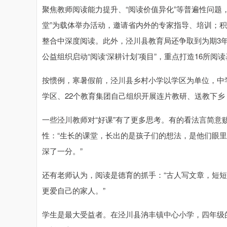
聚焦教师阅读能力提升、“阅读价值异化”等普遍性问题，
堂”为载体举办活动，邀请省内外的专家指导、培训；
整合中深度阅读。此外，泾川县教育局还争取到为期3年
公益组织启动“阅读‘深耕计划’项目”，重点打造16所阅读
按惯例，寒暑假前，泾川县乡村小学以学区为单位，中
学区、22个教育集团自己组织开展连片教研、送教下乡
一些泾川教师对“好课”有了更多思考。有的看法言简意
性：“生长的课堂，长出的是孩子们的想法，是他们眼里
深了一分。”
还有老师认为，阅读是德育的抓手：“古人写文章，短
更爱自己的家人。”
学生是最大受益者。在泾川县汭丰镇中心小学，四年级