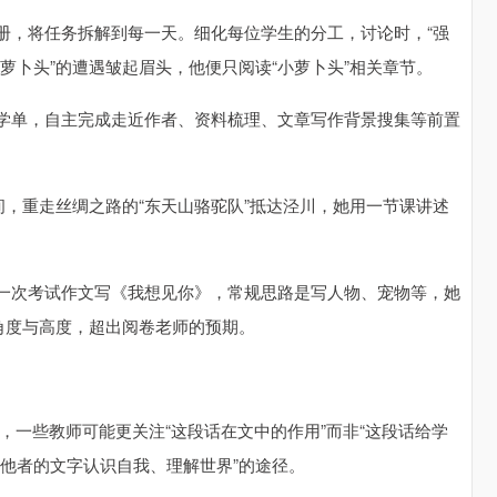
册，将任务拆解到每一天。细化每位学生的分工，讨论时，“强
小萝卜头”的遭遇皱起眉头，他便只阅读“小萝卜头”相关章节。
学单，自主完成走近作者、资料梳理、文章写作背景搜集等前置
间，重走丝绸之路的“东天山骆驼队”抵达泾川，她用一节课讲述
一次考试作文写《我想见你》，常规思路是写人物、宠物等，她
角度与高度，超出阅卷老师的预期。
，一些教师可能更关注“这段话在文中的作用”而非“这段话给学
过他者的文字认识自我、理解世界”的途径。