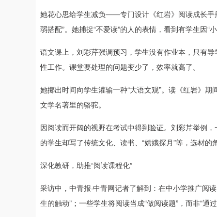
她花心思给学生减负——专门设计《红岩》阅读成长手
弱搭配”。她捕捉“不爱读”的人的表情，看到有学生因“
语文课上，刘彩芹强调预习，学生没有作业本，只有导
性工作。课堂要处理的问题变少了，效率就高了。
她挪出时间向学生灌输一种“大语文观”。读《红岩》期
文学名著里的骆驼。
因阅读而开阔的视野在考试中得到验证。刘彩芹举例，
的学生却写了传统文化、读书、“嫦娥探月”等，选材的
深化教研，助推“阅读课程化”
采访中，中青报·中青网记者了解到：在中小学推广阅读
生的触动”；一些学生将阅读当成“做阅读题”，而非“通